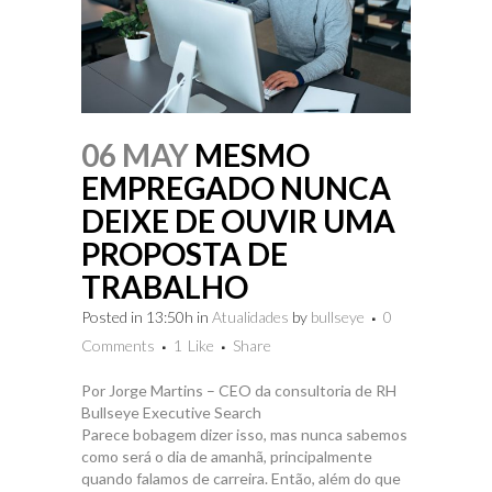
06 MAY
MESMO
EMPREGADO NUNCA
DEIXE DE OUVIR UMA
PROPOSTA DE
TRABALHO
Posted in 13:50h
in
Atualidades
by
bullseye
0
Comments
1
Like
Share
Por Jorge Martins – CEO da consultoria de RH
Bullseye Executive Search
Parece bobagem dizer isso, mas nunca sabemos
como será o dia de amanhã, principalmente
quando falamos de carreira. Então, além do que