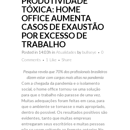
PRODUTIVIDADE
TÓXICA: HOME
OFFICE AUMENTA
CASOS DE EXAUSTÃO
POR EXCESSO DE
TRABALHO
Posted in 14:03h
in
Atualidades
by
bullseye
0
Comments
1
Like
Share
Pesquisa revela que 70% dos profissionais brasileiros
dizem estar com cargas mais altas na pandemia
Com a chegada da pandemia e o isolamento
social, o home office tornou-se uma solução
para que o trabalho não parasse de uma vez.
Muitas adequações foram feitas em casa, para
que o ambiente se tornasse o mais apropriado,
dentro do possível. Os resultados positivos são
evidentes, tanto que muitas empresas
entregaram seus escritórios e muitas pessoas
não se veem voltando ao formato anterior. No