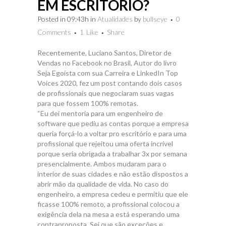
EM ESCRITÓRIO?
Posted in 09:43h
in
Atualidades
by
bullseye
0
Comments
1
Like
Share
Recentemente, Luciano Santos, Diretor de
Vendas no Facebook no Brasil, Autor do livro
Seja Egoísta com sua Carreira e LinkedIn Top
Voices 2020, fez um post contando dois casos
de profissionais que negociaram suas vagas
para que fossem 100% remotas.
“Eu dei mentoria para um engenheiro de
software que pediu as contas porque a empresa
queria forçá-lo a voltar pro escritório e para uma
profissional que rejeitou uma oferta incrível
porque seria obrigada a trabalhar 3x por semana
presencialmente. Ambos mudaram para o
interior de suas cidades e não estão dispostos a
abrir mão da qualidade de vida. No caso do
engenheiro, a empresa cedeu e permitiu que ele
ficasse 100% remoto, a profissional colocou a
exigência dela na mesa a está esperando uma
contraproposta. Sei que são exceções e