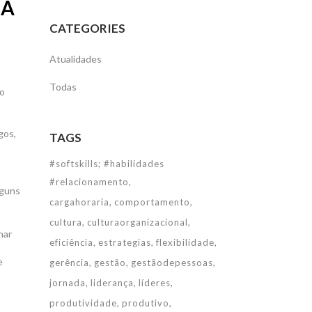
SA
CATEGORIES
Atualidades
Todas
to
gos,
TAGS
#softskills; #habilidades
#relacionamento
lguns
cargahoraria
comportamento
cultura
culturaorganizacional
nar
eficiência
estrategias
flexibilidade
e
gerência
gestão
gestãodepessoas
jornada
liderança
líderes
produtividade
produtivo