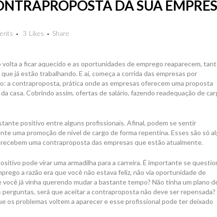
ONTRAPROPOSTA DA SUA EMPRE
ents
3
Likes
Share
volta a ficar aquecido e as oportunidades de emprego reaparecem, tan
ue já estão trabalhando. E aí, começa a corrida das empresas por
ogo: a contraproposta, prática onde as empresas oferecem uma proposta
a casa. Cobrindo assim, ofertas de salário, fazendo readequação de car
ante positivo entre alguns profissionais. Afinal, podem se sentir
ente uma promoção de nível de cargo de forma repentina. Esses são só a
o recebem uma contraproposta das empresas que estão atualmente.
sitivo pode virar uma armadilha para a carreira. É importante se questio
rego a razão era que você não estava feliz, não via oportunidade de
 você já vinha querendo mudar a bastante tempo? Não tinha um plano d
as perguntas, será que aceitar a contraproposta não deve ser repensada?
ue os problemas voltem a aparecer e esse profissional pode ter deixado