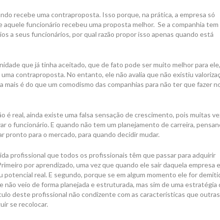
uando recebe uma contraproposta. Isso porque, na prática, a empresa só
e aquele funcionário recebeu uma proposta melhor. Se a companhia tem
cios a seus funcionários, por qual razão propor isso apenas quando está
dade que já tinha aceitado, que de fato pode ser muito melhor para ele
ma contraproposta. No entanto, ele não avalia que não existiu valoriza
ada mais é do que um comodismo das companhias para não ter que fazer n
ão é real, ainda existe uma falsa sensação de crescimento, pois muitas v
ar o funcionário. E quando não tem um planejamento de carreira, pensa
ar pronto para o mercado, para quando decidir mudar.
vida profissional que todos os profissionais têm que passar para adquirir
Primeiro por aprendizado, uma vez que quando ele sair daquela empresa e
seu potencial real. E segundo, porque se em algum momento ele for demiti
que não veio de forma planejada e estruturada, mas sim de uma estratégia 
ículo deste profissional não condizente com as características que outras
ir se recolocar.