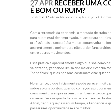
27 APR
RECEBER UMA C
É BOM OU RUIM?
Posted in 09:24h
in
Atualidades
by
bullseye
0 Comm
Com a retomada da economia, o mercado de trabalho 
para quem está desempregado, quanto para aqueles q
profissionais e uma prática muito comum volta ao j
aparentemente melhor para não perder funcionários d
entre outros movimentos.
Essa prática é aparentemente algo que soa como bast
valorizados, ganhando um salário maior e eventualm
“benefícios” que as pessoas costumam citar quand
No entanto, o que inicialmente pode parecer muito po
sobre alguns pontos: quando começou a procurar emp
crescimento, a empresa tem um ambiente tóxico que
carreira? Se a resposta for sim para a maior parte d
Afinal, depois que passar um tempo, a tendência é q
passar uma oportunidade muito melhor.