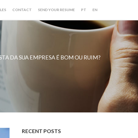
LES
CONTACT
SEND YOUR RESUME
PT
EN
A DA SUA EMPRESA É BOM OU RUIM?
RECENT POSTS