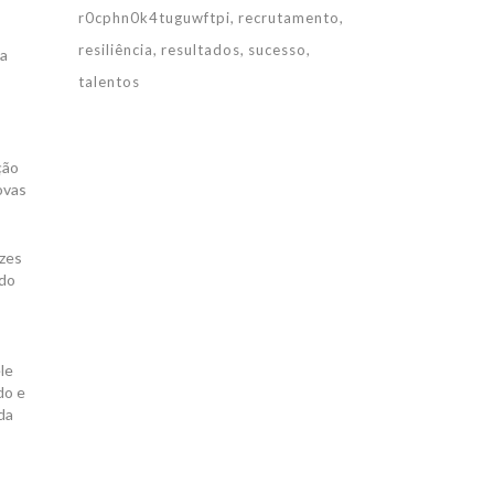
r0cphn0k4tuguwftpi
recrutamento
resiliência
resultados
sucesso
 a
talentos
,
ção
ovas
ezes
ndo
le
do e
da