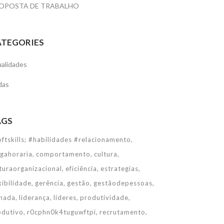
OPOSTA DE TRABALHO
ATEGORIES
alidades
das
AGS
ftskills; #habilidades #relacionamento
rgahoraria
comportamento
cultura
turaorganizacional
eficiência
estrategias
xibilidade
gerência
gestão
gestãodepessoas
rnada
liderança
líderes
produtividade
odutivo
r0cphn0k4tuguwftpi
recrutamento