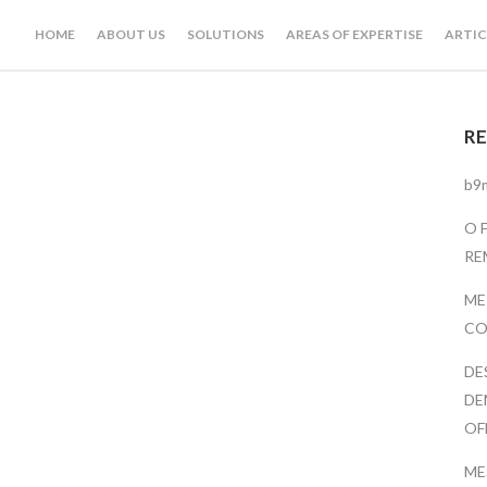
HOME
ABOUT US
SOLUTIONS
AREAS OF EXPERTISE
ARTIC
R
b9
O 
RE
ME
CO
DE
DE
OF
ME