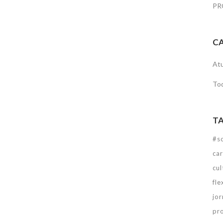
PR
C
Atu
To
T
#so
ca
cul
fle
jo
pr