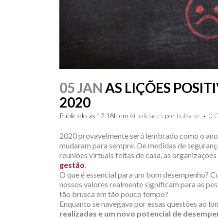
05 JAN
AS LIÇÕES POSI
2020
Publicado às 12:18h
em
Atualidades
por
bullseye
0 
2020 provavelmente será lembrado como o ano em
mudaram para sempre. De medidas de segurança n
reuniões virtuais feitas de casa, as organizaçõ
gestão
.
O que é essencial para um bom desempenho? Com
nossos valores realmente significam para as p
tão brusca em tão pouco tempo?
Enquanto se navegava por essas questões ao lo
realizadas e um novo potencial de desempe