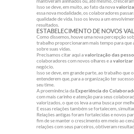
mantiveram alinhados ou, até mesmo, cresceram
Isso se deve, em muito, ao fato da nova
valoriz
essa nova modalidade, os colaboradores passar
qualidade de vida. Isso os levou a um envolvime
resultados.
ESTABELECIMENTO DE NOVOS VA
Como dissemos, houve uma nova percepção sobr
trabalho proporcionaram mais tempo para que 
sobre suas vidas.
Precisamos citar aqui a
valorização das pess
colaboradores com novos olhares e a
valoriza
negócio.
Isso se deve, em grande parte, ao trabalho que 
entenderem que, para a organização ter sucesso
seu time.
A proeminência da
Experiência do Colaborad
com mais carinho e atenção para seus colaborado
valorizados, o que os leva a uma busca por me
E essas relações também se fortalecem, simulta
Relações antigas foram fortalecidas e novos pa
fim de se manter o crescimento em meio ao cená
relações com seus parceiros, obtiveram resultad