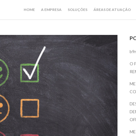
HOME
A EMPRESA
SOLUÇÕES
ÁREAS DE ATUAÇÃO
P
b9
O 
RE
ME
CO
DE
DE
OF
ME