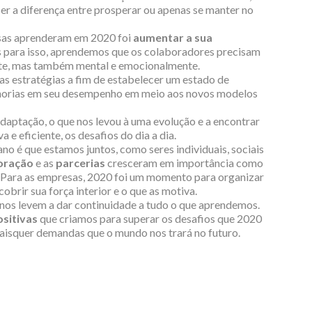
ser a diferença entre prosperar ou apenas se manter no
sas aprenderam em 2020 foi
aumentar a sua
s para isso, aprendemos que os colaboradores precisam
nte, mas também mental e emocionalmente.
s estratégias a fim de estabelecer um estado de
lhorias em seu desempenho em meio aos novos modelos
adaptação, o que nos levou à uma evolução e a encontrar
 e eficiente, os desafios do dia a dia.
no é que estamos juntos, como seres individuais, sociais
oração
e as
parcerias
cresceram em importância como
. Para as empresas, 2020 foi um momento para organizar
obrir sua força interior e o que as motiva.
nos levem a dar continuidade a tudo o que aprendemos.
ositivas
que criamos para superar os desafios que 2020
uaisquer demandas que o mundo nos trará no futuro.