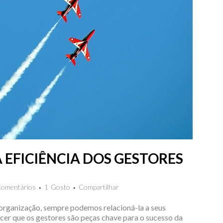
EFICIÊNCIA DOS GESTORES
Comentários
1
Gosto
Compartilhar
organização, sempre podemos relacioná-la a seus
er que os gestores são peças chave para o sucesso da