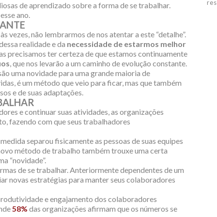
res
iosas de aprendizado sobre a forma de se trabalhar.
 esse ano.
TANTE
 vezes, não lembrarmos de nos atentar a este “detalhe”.
dessa realidade e da
necessidade de estarmos melhor
 mas precisamos ter certeza de que estamos continuamente
ios
, que nos levarão a um caminho de evolução constante.
são uma novidade para uma grande maioria de
vidas, é um método que veio para ficar, mas que também
sos e de suas adaptações.
BALHAR
res e continuar suas atividades, as organizações
o, fazendo com que seus trabalhadores
a medida separou fisicamente as pessoas de suas equipes
O novo método de trabalho também trouxe uma certa
uma “novidade”.
formas de se trabalhar. Anteriormente dependentes de um
iar novas estratégias para manter seus colaboradores
a produtividade e engajamento dos colaboradores
onde
58%
das organizações afirmam que os números se