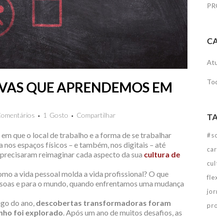
PR
C
Atu
To
TIVAS QUE APRENDEMOS EM
Comentários
1
Gosto
Compartilhar
T
 que o local de trabalho e a forma de se trabalhar
#so
os espaços físicos – e também, nos digitais – até
ca
es precisaram reimaginar cada aspecto da sua
cultura de
cul
o a vida pessoal molda a vida profissional? O que
fle
essoas e para o mundo, quando enfrentamos uma mudança
jo
ngo do ano,
descobertas transformadoras foram
pr
nho foi explorado
. Após um ano de muitos desafios, as