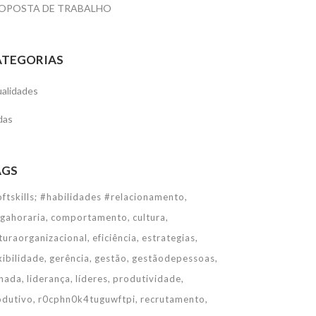
OPOSTA DE TRABALHO
ATEGORIAS
alidades
das
AGS
ftskills; #habilidades #relacionamento
rgahoraria
comportamento
cultura
turaorganizacional
eficiência
estrategias
xibilidade
gerência
gestão
gestãodepessoas
rnada
liderança
líderes
produtividade
odutivo
r0cphn0k4tuguwftpi
recrutamento