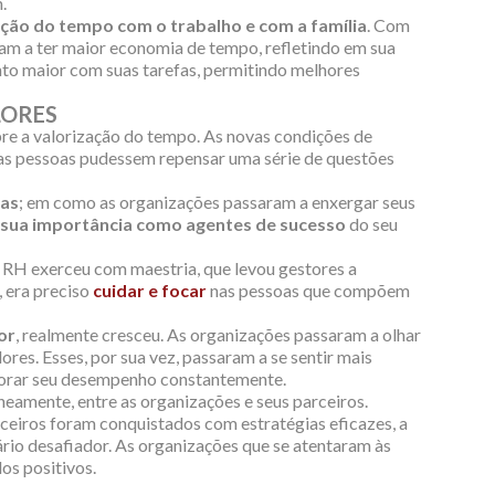
.
ação do tempo com o trabalho e com a família
. Com
am a ter maior economia de tempo, refletindo em sua
nto maior com suas tarefas, permitindo melhores
LORES
e a valorização do tempo. As novas condições de
as pessoas pudessem repensar uma série de questões
oas
; em como as organizações passaram a enxergar seus
r sua importância como agentes de sucesso
do seu
o RH exerceu com maestria, que levou gestores a
, era preciso
cuidar e focar
nas pessoas que compõem
or
, realmente cresceu. As organizações passaram a olhar
res. Esses, por sua vez, passaram a se sentir mais
lhorar seu desempenho constantemente.
neamente, entre as organizações e seus parceiros.
rceiros foram conquistados com estratégias eficazes, a
rio desafiador. As organizações que se atentaram às
os positivos.