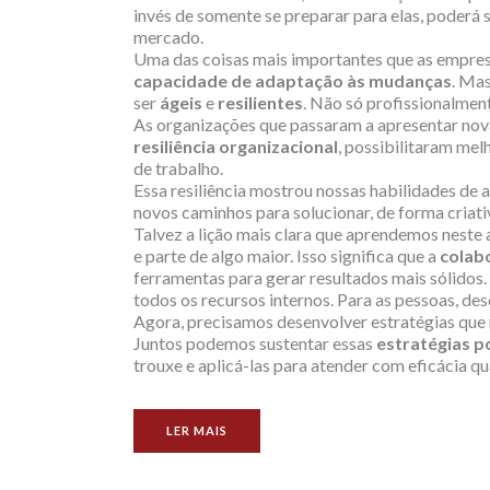
invés de somente se preparar para elas, poderá 
mercado.
Uma das coisas mais importantes que as empre
capacidade de adaptação às mudanças
. Ma
ser
ágeis
e
resilientes
. Não só profissionalme
As organizações que passaram a apresentar nova
resiliência organizacional
, possibilitaram me
de trabalho.
Essa resiliência mostrou nossas habilidades de 
novos caminhos para solucionar, de forma criativa
Talvez a lição mais clara que aprendemos neste a
e parte de algo maior. Isso significa que a
colab
ferramentas para gerar resultados mais sólidos
todos os recursos internos. Para as pessoas, desc
Agora, precisamos desenvolver estratégias que 
Juntos podemos sustentar essas
estratégias p
trouxe e aplicá-las para atender com eficácia q
LER MAIS