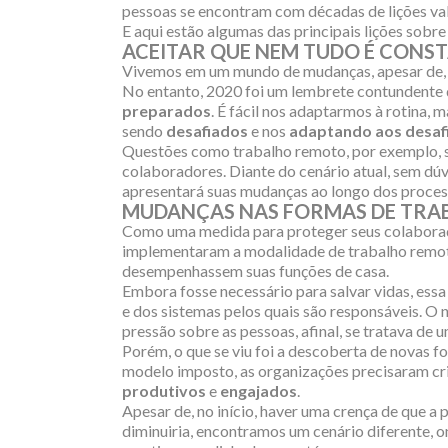
pessoas se encontram com décadas de lições val
E aqui estão algumas das principais lições sobre
ACEITAR QUE NEM TUDO É CONS
Vivemos em um mundo de mudanças, apesar de, às
No entanto, 2020 foi um lembrete contundente 
preparados
. É fácil nos adaptarmos à rotina,
sendo
desafiados
e nos
adaptando aos desaf
Questões como trabalho remoto, por exemplo, 
colaboradores. Diante do cenário atual, sem dú
apresentará suas mudanças ao longo dos proces
MUDANÇAS NAS FORMAS DE TRA
Como uma medida para proteger seus colaborado
implementaram a modalidade de trabalho remot
desempenhassem suas funções de casa.
Embora fosse necessário para salvar vidas, ess
e dos sistemas pelos quais são responsáveis. 
pressão sobre as pessoas, afinal, se tratava de 
Porém, o que se viu foi a descoberta de novas 
modelo imposto, as organizações precisaram cr
produtivos
e
engajados
.
Apesar de, no início, haver uma crença de que 
diminuiria, encontramos um cenário diferente, 