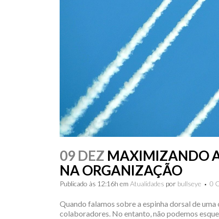
09 DEZ
MAXIMIZANDO A 
NA ORGANIZAÇÃO
Publicado às 12:16h
em
Atualidades
por
bullseye
0 
Quando falamos sobre a espinha dorsal de uma 
colaboradores. No entanto, não podemos esquec